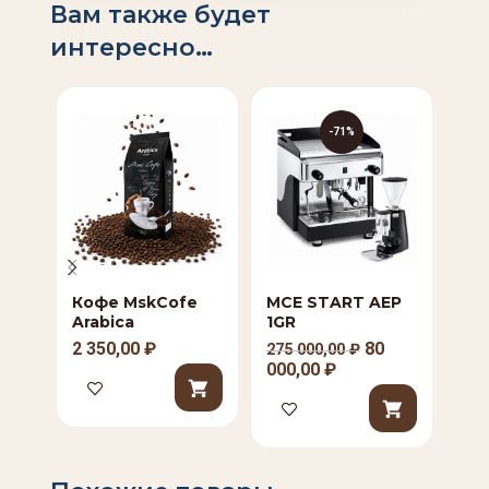
Вам также будет
интересно…
-71%
Кофе MskCofe
MCE START AEP
Кр
Arabica
1GR
ст
350
2 350,00
₽
80
275 000,00
₽
30
000,00
₽