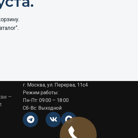
ста.
орзину.
талог".
г. Москва, ул. Перерва, 11с4
Режим работы:
кве —
Пн-Пт: 09:00 – 18:00
t
Сб-Вс: Выходной