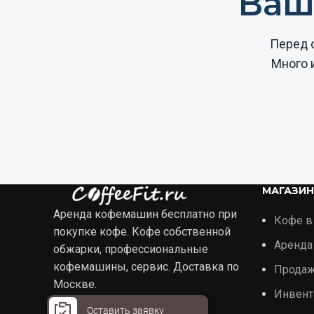
Ваш
Перед 
Много 
МАГАЗИН
Аренда кофемашин бесплатно при
Кофе в
покупке кофе. Кофе собственной
Аренда
обжарки, профессиональные
кофемашины, сервис. Доставка по
Прода
Москве.
Инвент
г. Москва, ул. Перерва, 11с4
Оставить заявку