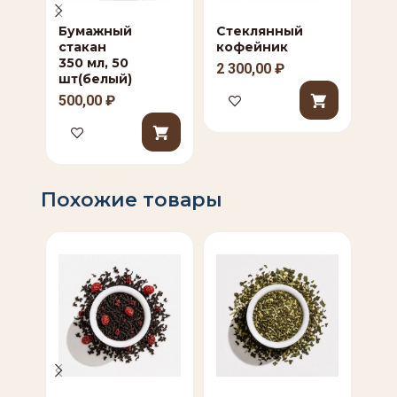
Бумажный
Стеклянный
Сах
стакан
кофейник
по 
350 мл, 50
2 300,00
₽
25
шт(белый)
500,00
₽
Похожие товары