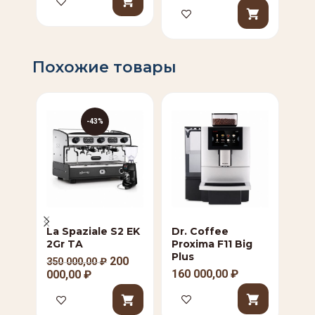
Похожие товары
-43%
La Spaziale S2 EK
Dr. Coffee
Ко
2Gr TA
Proxima F11 Big
Nec
Plus
200
350 000,00
₽
50 
160 000,00
₽
000,00
₽
00