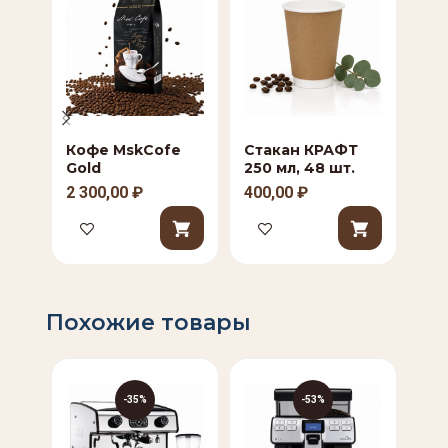
Кофе MskCofe
Стакан КРАФТ
Си
Gold
250 мл, 48 шт.
бан
2 300,00
₽
400,00
₽
80
Похожие товары
-35%
-53%