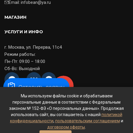
Email: infobean@ya.ru
МАГАЗИН
УСЛУГИ И ИНФО
г. Москва, ул. Перерва, 11с4
Режим работы:
Пн-Пт: 09:00 – 18:00
Сб-Вс: Выходной
Оставить заявку
Мы используем файлы cookie и обрабатываем
© 2014-2026
CoffeeFit
— ООО «МСКкофе». Все права
персональные данные в соответствии с Федеральным
защищены.
законом № 152-ФЗ «О персональных данных». Продолжая
ООО «МСКкофе»
— ИНН 7723793643 / КПП 772301001 — ОГРН
использовать сайт, вы соглашаетесь с нашей
политикой
1117746240391
конфиденциальности
,
пользовательским соглашением
и
Договор оферты
Политика конфиденциальности
договором оферты
.
Пользовательское соглашение
Политика возврата