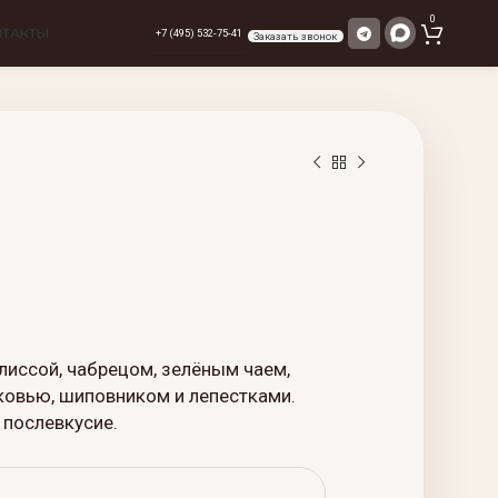
0
НТАКТЫ
+7 (495) 532-75-41
Заказать звонок
елиссой, чабрецом, зелёным чаем,
ковью, шиповником и лепестками.
 послевкусие.