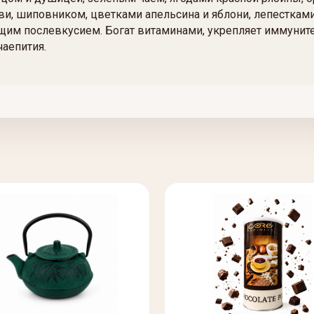
и, шиповником, цветками апельсина и яблони, лепестками
м послевкусием. Богат витаминами, укрепляет иммунитет,
чаепития.