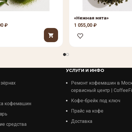
«Нежная мята»
00
₽
1 055,00
₽
УСЛУГИ И ИНФО
 зёрнах
Ремонт кофемашин в Мос
сервисный центр | CoffeeFi
Кофе-брейк под ключ
жа кофемашин
Прайс на кофе
арь
Доставка
ие средства