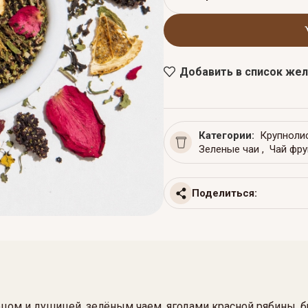
Добавить в список же
Категории:
Крупноли
Зеленые чаи
,
Чай фр
Поделиться:
рецом и душицей, зелёным чаем, ягодами красной рябины, 