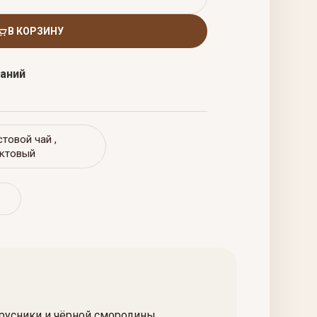
В КОРЗИНУ
ланий
стовой чай
,
уктовый
брусники и чёрной смородины,