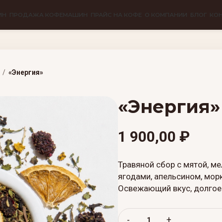
ИН
ПРОДАЖА КОФЕМАШИН
ПРАЙС НА КОФЕ
О КОМПАНИИ
БЛОГ
КО
«Энергия»
«Энергия»
1 900,00
₽
Травяной сбор с мятой, м
ягодами, апельсином, мор
Освежающий вкус, долгое