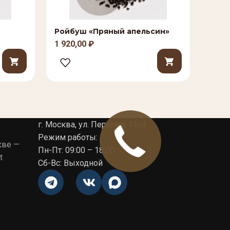
Ройбуш «Пряный апельсин»
Сенч
1 920,00
₽
1 10
г. Москва, ул. Перерва, 11с4
Режим работы:
кве —
Пн-Пт: 09:00 – 18:00
t
Сб-Вс: Выходной