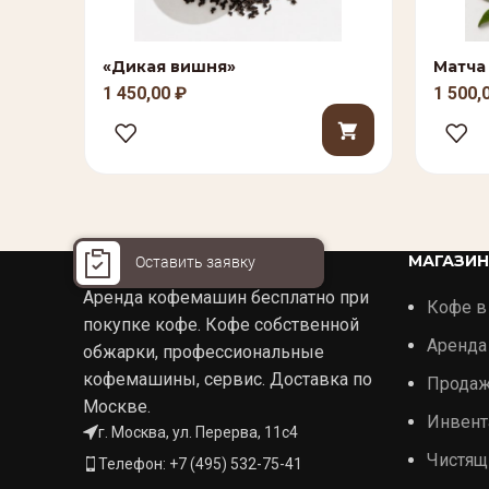
«Дикая вишня»
Матча
1 450,00
₽
1 500,
Оставить заявку
МАГАЗИН
Аренда кофемашин бесплатно при
Кофе в
покупке кофе. Кофе собственной
Аренда
обжарки, профессиональные
кофемашины, сервис. Доставка по
Прода
Москве.
Инвент
г. Москва, ул. Перерва, 11с4
Чистящ
Телефон: +7 (495) 532-75-41