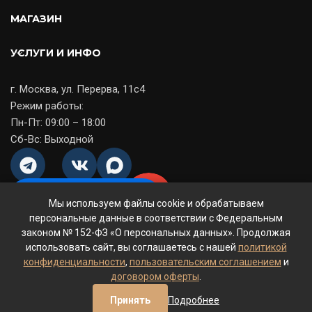
МАГАЗИН
УСЛУГИ И ИНФО
г. Москва, ул. Перерва, 11с4
Режим работы:
Пн-Пт: 09:00 – 18:00
Сб-Вс: Выходной
Оставить заявку
Мы используем файлы cookie и обрабатываем
© 2014-2026
CoffeeFit
— ООО «МСКкофе». Все права
персональные данные в соответствии с Федеральным
защищены.
законом № 152-ФЗ «О персональных данных». Продолжая
ООО «МСКкофе»
— ИНН 7723793643 / КПП 772301001 — ОГРН
использовать сайт, вы соглашаетесь с нашей
политикой
1117746240391
конфиденциальности
,
пользовательским соглашением
и
Договор оферты
Политика конфиденциальности
договором оферты
.
Пользовательское соглашение
Политика возврата
Принять
Подробнее
0