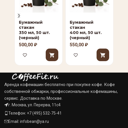
Бумажный
Бумажный
Бу
стакан
стакан
ст
350 мл, 50 шт.
400 мл, 50 шт.
100
(черный)
(черный)
шт
500,00
₽
550,00
₽
30
Аренда кофемашин бесплатно при покупке кофе. Кофе
собственной обжарки, профессиональные кофемашины,
сервис. Доставка по Москве.
г. Москва, ул. Перерва, 11с4
Телефон: +7 (495) 532-75-41
Email: infobean@ya.ru