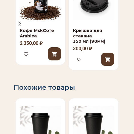
Кофе MskCofe
Крышка для
Си
Arabica
стакана
«К
350 мл (90мм)
Bar
2 350,00
₽
300,00
₽
80
Похожие товары