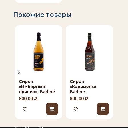
Похожие товары
Сироп
Сироп
Си
«Имбирный
«Карамель»,
Bar
пряник», Barline
Barline
80
800,00
₽
800,00
₽