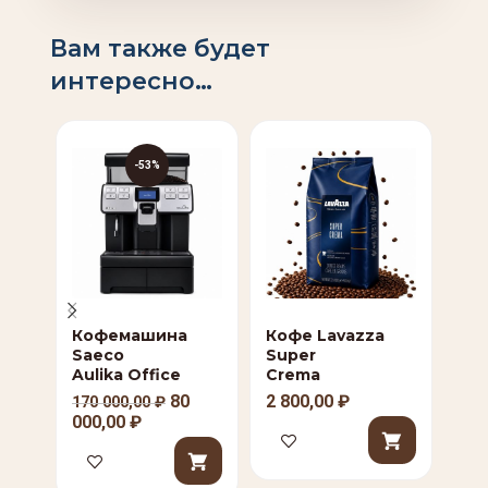
Вам также будет
интересно…
-53%
Кофемашина
Кофе Lavazza
Ра
Saeco
Super
100
Aulika Office
Crema
75
80
2 800,00
₽
170 000,00
₽
000,00
₽